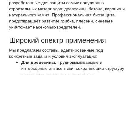
разработанные для защиты самых популярных
строительных материалов: древесины, бетона, кирпича и
натурального камня. Профессиональная биозащита
предотвращает развитие грибка, плесени, синевы и
уничтожает насекомых-вредителей.
Широкий спектр применения
Мы предлагаем составы, адаптированные под
конкретные задачи и условия эксплуатации:
Для древесины:
Трудновымываемые и
интерьерные антисептики, сохраняющие структуру
и прочность дерева на десятилетия.
Для минеральных поверхностей:
Пропитки для
бетона и кирпича, которые блокируют появление
высолов и рост мха на фасадах и в подвальных
помещениях.
Транспортные антисептики:
Специализированные
концентраты для защиты пиломатериалов в период
естественной сушки и длительной транспортировки.
Ключевые преимущества наших