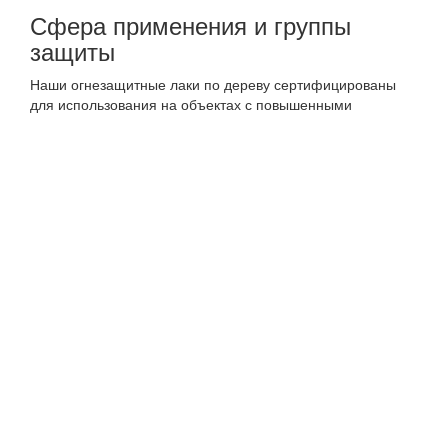
Сфера применения и группы
защиты
Наши огнезащитные лаки по дереву сертифицированы
для использования на объектах с повышенными
требованиями к пожарной безопасности:
1 группа огнезащитной эффективности:
Высший
класс защиты. Идеально подходит для обработки
стен, потолков и декоративных панелей на путях
эвакуации, в актовых залах и театрах.
Износостойкость:
В ассортименте представлены
лаки для полов и паркета, устойчивые к истиранию
и механическим нагрузкам.
Ключевые преимущества
Прозрачность и эстетика:
Состав не желтеет со
временем и сохраняет естественный цвет дерева.
Доступны варианты с матовым и глянцевым
блеском.
Интумесцентный эффект:
При воздействии
пламени лак вспучивается, образуя негорючий