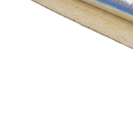
ОБМ-13Ф
Материал
базальтовый
огнезащитный
рулонный