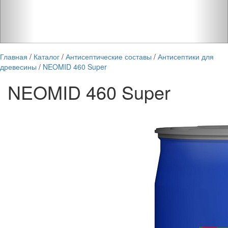
Главная
/
Каталог
/
Антисептические составы
/
Антисептики для
древесины
/
NEOMID 460 Super
NEOMID 460 Super
Стоимость и
фасовка:
Купить
Канистра 30 кг:
50 877 руб.
(разбавление 1:50 - 1:80)
Бочка 200 кг:
317 984 руб.
(разбавление 1:50 - 1:80)
Наличие на складах:
Москва,
Краснодар, Новосибирск,