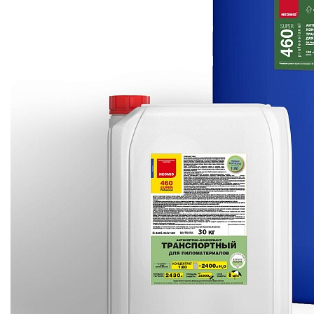
Томск —
в наличии
.
Neomid 460 Super (Неомид 460
Супер) — это
профессиональный
антисептик-концентрат,
разработанный специально
для защиты свежепиленой
древесины на период
атмосферной сушки, хранения
и транспортировки. Состав
эффективно предотвращает
появление синевы, плесени и
грибка даже в условиях
плотной укладки
пиломатериалов, сохраняя
сортность и экспортный вид
вашего леса надолго.
Преимущества состава
Neomid 460 Super: